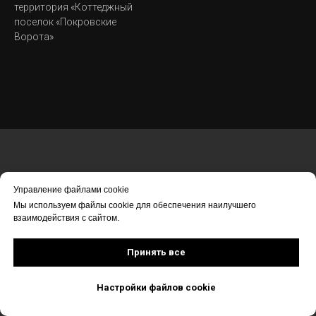
территория «Коттеджный
поселок «Покровские
Ворота»
Управление файлами cookie
Мы используем файлы cookie для обеспечения наилучшего
взаимодействия с сайтом.
Принять все
© КП "Покровские Ворота" | Информация, предоставленная на сайте, не
является публичной офертой. Актуальные условия и цены уточняйте у
администраторов.
Настройки файлов cookie
Все материалы данного сайта являются объектами авторского права.