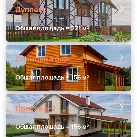
Дуплекс
Общая площадь = 221 м²
Сосновый бор
Общая площадь = 156 м²
Престиж-2
Общая площадь = 156 м²