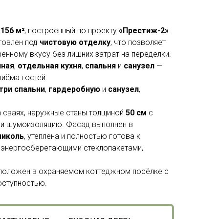
ю
156 м²
, построенный по проекту
«Престиж-2»
.
товлен под
чистовую отделку
, что позволяет
енному вкусу без лишних затрат на переделки.
иная
,
отдельная кухня
,
спальня
и
санузел
—
риёма гостей.
три спальни
,
гардеробную
и
санузел
,
 сваях, наружные стены толщиной
50 см
с
 и шумоизоляцию. Фасад выполнен в
николь
, утеплена и полностью готова к
 энергосберегающими стеклопакетами,
сположен в охраняемом коттеджном посёлке с
оступностью.