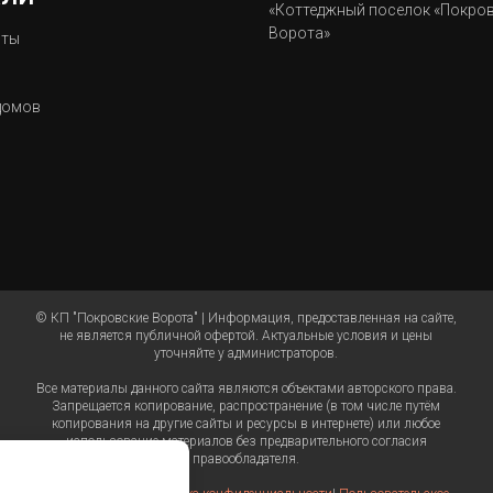
«Коттеджный поселок «Покро
Ворота»
нты
домов
© КП "Покровские Ворота" | Информация, предоставленная на сайте,
не является публичной офертой. Актуальные условия и цены
уточняйте у администраторов.
Все материалы данного сайта являются объектами авторского права.
Запрещается копирование, распространение (в том числе путём
копирования на другие сайты и ресурсы в интернете) или любое
использование материалов без предварительного согласия
правообладателя.