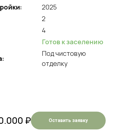
тройки:
2025
2
4
Готов к заселению
Под чистовую
а:
отделку
0.000
₽
Оставить заявку