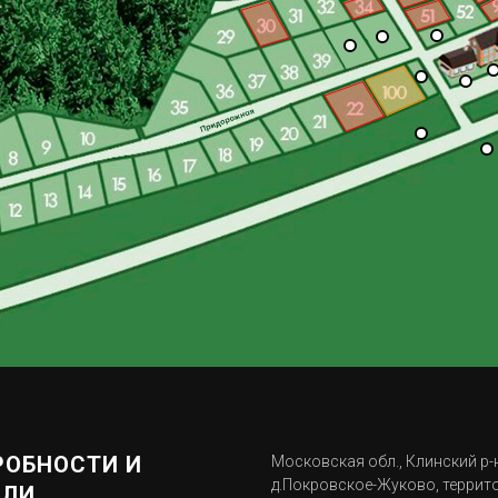
Участок 97
Участок 91
Участок 92
Участок 90
к 100
РОБНОСТИ И
Московская обл., Клинский р-н
д.Покровское-Жуково, террит
АЛИ