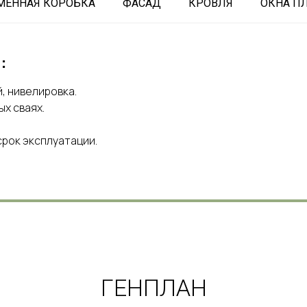
МЕННАЯ КОРОБКА
ФАСАД
КРОВЛЯ
ОКНА П
:
, нивелировка.
х сваях.
срок эксплуатации.
ГЕНПЛАН